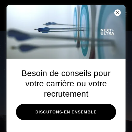
Besoin de conseils pour
votre carrière ou votre
Un univers de talents à
recrutement
explorer.
Recrutement intelligent &
DISCUTONS-EN ENSEMBLE
transitions de carrière réussies.