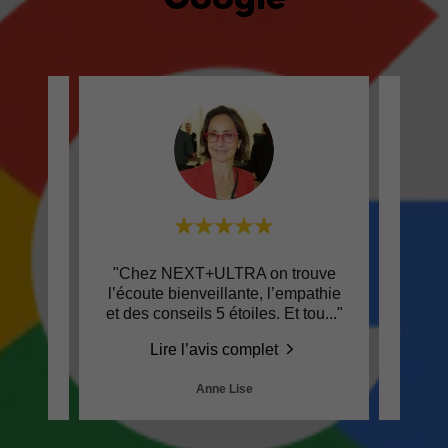
hile
"Chez NEXT+ULTRA on trouve
"J'
at ABB
l’écoute bienveillante, l’empathie
d'acc
 the
..."
et des conseils 5 étoiles. Et tou
..."
carri
Lire l’avis complet
Anne Lise