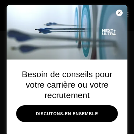
Connexion au compte
Connectez-vous à votre compte pour accéder à votre
Besoin de conseils pour
profil, à votre historique et à toutes les pages privées
auxquelles vous avez accès.
votre carrière ou votre
recrutement
DISCUTONS-EN ENSEMBLE